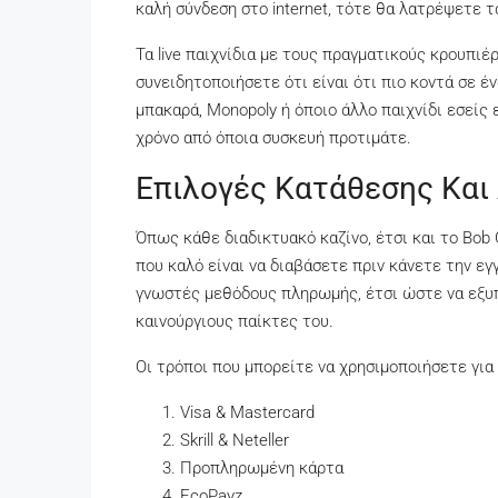
καλή σύνδεση στο internet, τότε θα λατρέψετε τα 
Τα live παιχνίδια με τους πραγματικούς κρουπι
συνειδητοποιήσετε ότι είναι ότι πιο κοντά σε έ
μπακαρά, Monopoly ή όποιο άλλο παιχνίδι εσείς 
χρόνο από όποια συσκευή προτιμάτε.
Επιλογές Κατάθεσης Και
Όπως κάθε διαδικτυακό καζίνο, έτσι και το Bob
που καλό είναι να διαβάσετε πριν κάνετε την εγ
γνωστές μεθόδους πληρωμής, έτσι ώστε να εξυπ
καινούργιους παίκτες του.
Οι τρόποι που μπορείτε να χρησιμοποιήσετε για 
Visa & Mastercard
Skrill & Neteller
Προπληρωμένη κάρτα
EcoPayz