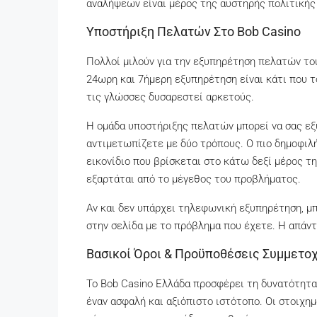
αναλήψεων είναι μέρος της αυστηρής πολιτικής
Υποστήριξη Πελατών Στο Bob Casino
Πολλοί μιλούν για την εξυπηρέτηση πελατών του
24ωρη και 7ήμερη εξυπηρέτηση είναι κάτι που το
τις γλώσσες δυσαρεστεί αρκετούς.
Η ομάδα υποστήριξης πελατών μπορεί να σας εξ
αντιμετωπίζετε με δύο τρόπους. Ο πιο δημοφιλής
εικονίδιο που βρίσκεται στο κάτω δεξί μέρος τ
εξαρτάται από το μέγεθος του προβλήματος.
Αν και δεν υπάρχει τηλεφωνική εξυπηρέτηση, μ
στην σελίδα με το πρόβλημα που έχετε. Η απάντ
Βασικοί Όροι & Προϋποθέσεις Συμμετο
Το Bob Casino Ελλάδα προσφέρει τη δυνατότητα 
έναν ασφαλή και αξιόπιστο ιστότοπο. Οι στοιχημ