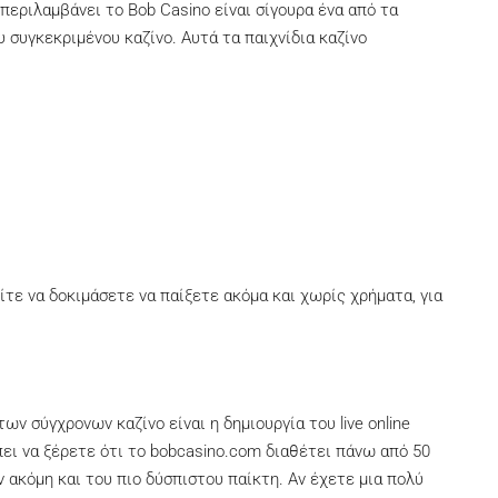
περιλαμβάνει το Bob Casino είναι σίγουρα ένα από τα
υ συγκεκριμένου καζίνο. Αυτά τα παιχνίδια καζίνο
ίτε να δοκιμάσετε να παίξετε ακόμα και χωρίς χρήματα, για
ν σύγχρονων καζίνο είναι η δημιουργία του live online
πει να ξέρετε ότι το bobcasino.com διαθέτει πάνω από 50
ον ακόμη και του πιο δύσπιστου παίκτη. Αν έχετε μια πολύ