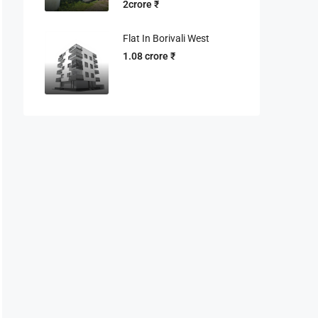
2crore ₹
Flat In Borivali West
1.08 crore ₹