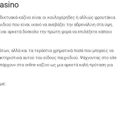
asino
αδικτυακά καζίνο είναι οι κουλοχέρηδες ή αλλιώς φρουτάκια.
ιδιού που είναι ικανό να ανεβάζει την αδρεναλίνη στα ύψη.
 είναι αρκετά δύσκολο την πρώτη φορά να επιλέξετε κάποιο
των, αλλά και τα τεράστια χρηματικά ποσά που μπορείς να
ακτηριστικά αυτού του είδους παιχνιδιού. Ψάχνοντας στο site
πάρχουν στα online καζίνο ως μια αρκετά καλή πρόταση για
με: