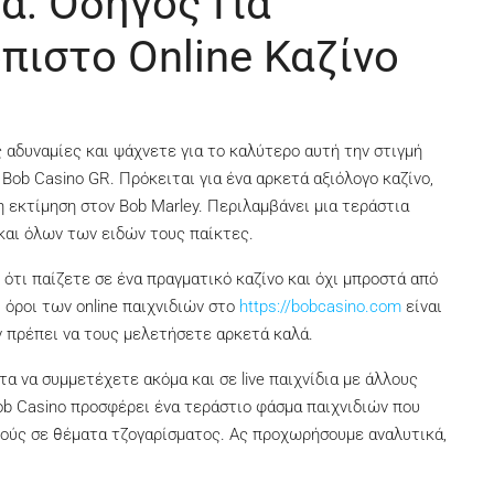
α: Οδηγός Για
πιστο Online Καζίνο
ας αδυναμίες και ψάχνετε για το καλύτερο αυτή την στιγμή
Bob Casino GR. Πρόκειται για ένα αρκετά αξιόλογο καζίνο,
η εκτίμηση στον Bob Marley. Περιλαμβάνει μια τεράστια
 και όλων των ειδών τους παίκτες.
 ότι παίζετε σε ένα πραγματικό καζίνο και όχι μπροστά από
ι όροι των online παιχνιδιών στο
https://bobcasino.com
είναι
ν πρέπει να τους μελετήσετε αρκετά καλά.
α να συμμετέχετε ακόμα και σε live παιχνίδια με άλλους
 Bob Casino προσφέρει ένα τεράστιο φάσμα παιχνιδιών που
κούς σε θέματα τζογαρίσματος. Ας προχωρήσουμε αναλυτικά,