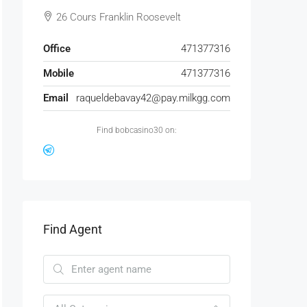
26 Cours Franklin Roosevelt
Office
471377316
Mobile
471377316
Email
raqueldebavay42@pay.milkgg.com
Find bobcasino30 on:
Find Agent