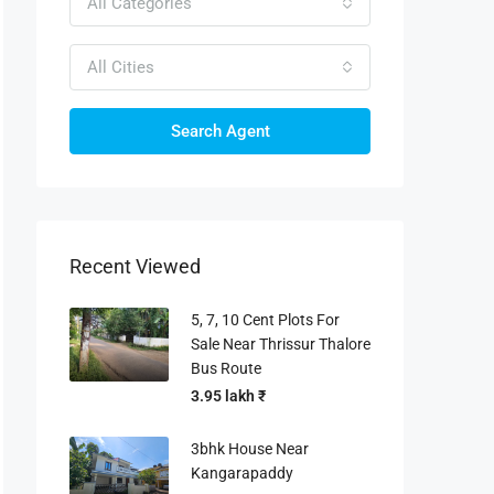
All Categories
All Cities
Search Agent
Recent Viewed
5, 7, 10 Cent Plots For
Sale Near Thrissur Thalore
Bus Route
3.95 lakh ₹
3bhk House Near
Kangarapaddy