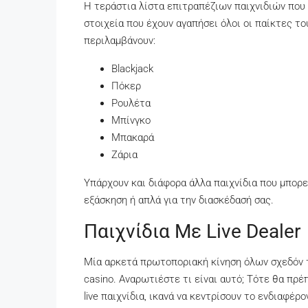
Η τεράστια λίστα επιτραπέζιων παιχνιδιών που 
στοιχεία που έχουν αγαπήσει όλοι οι παίκτες το
περιλαμβάνουν:
Blackjack
Πόκερ
Ρουλέτα
Μπίνγκο
Μπακαρά
Ζάρια
Υπάρχουν και διάφορα άλλα παιχνίδια που μπορε
εξάσκηση ή απλά για την διασκέδασή σας.
Παιχνίδια Με Live Dealer
Μία αρκετά πρωτοποριακή κίνηση όλων σχεδόν τω
casino. Αναρωτιέστε τι είναι αυτό; Τότε θα πρέ
live παιχνίδια, ικανά να κεντρίσουν το ενδιαφέρ