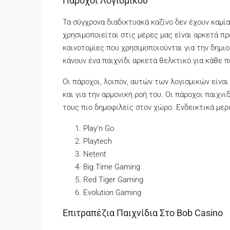
Πάροχοι Λογισμικού
Τα σύγχρονα διαδικτυακά καζίνο δεν έχουν καμί
χρησιμοποιείται στις μέρες μας είναι αρκετά πρ
καινοτομίες που χρησιμοποιούνται για την δημιου
κάνουν ένα παιχνίδι αρκετά θελκτικό για κάθε π
Οι πάροχοι, λοιπόν, αυτών των λογισμικών είνα
και για την αρμονική ροή του. Οι πάροχοι παιχνι
τους πιο δημοφιλείς στον χώρο. Ενδεικτικά μερι
Play’n Go
Playtech
Netent
Big Time Gaming
Red Tiger Gaming
Evolution Gaming
Επιτραπέζια Παιχνίδια Στο Bob Casino