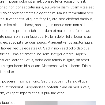
orem ipsum dolor sit amet, consectetur adipiscing elit.
onec non consectetur nulla, eu viverra diam. Etiam vitae est
el dolor porttitor mattis a eget enim. Mauris fermentum sed
ros in venenatis. Aliquam fringilla, orci sed eleifend dapibus,
urpis leo blandit libero, non sagittis neque sem non nisl.
raesent id pretium nibh. Interdum et malesuada fames ac
nte ipsum primis in faucibus. Nullam dolor felis, lobortis ac
eo eu, suscipit interdum purus. Praesent varius auctor ligula,
t laoreet lectus egestas ut. Sed in nibh sed odio dapibus
ltricies. Cras sit amet nunc sem. Integer ornare, sapien
osuere laoreet luctus, dolor odio faucibus ligula, sit amet
um eget lorem id aliquam. Maecenas vel nisl lorem. Etiam
uismod ex.
et, posuere maximus nunc. Sed tristique mollis ex. Aliquam
quat tincidunt. Suspendisse potenti. Nam eu mollis velit,
, volutpat imperdiet risus pulvinar vitae.
s faucibus