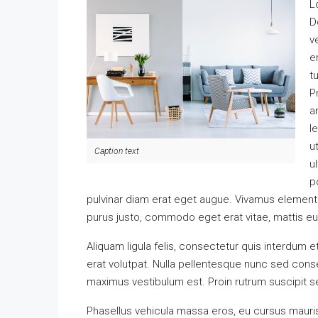
L
D
v
e
t
P
a
l
u
Caption text
u
p
pulvinar diam erat eget augue. Vivamus element
purus justo, commodo eget erat vitae, mattis e
Aliquam ligula felis, consectetur quis interdum 
erat volutpat. Nulla pellentesque nunc sed conse
maximus vestibulum est. Proin rutrum suscipit sem
Phasellus vehicula massa eros, eu cursus mauri