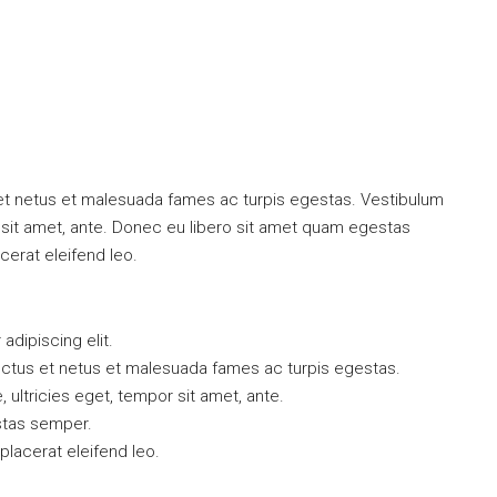
59 lakh ₹
 et netus et malesuada fames ac turpis egestas. Vestibulum
or sit amet, ante. Donec eu libero sit amet quam egestas
cerat eleifend leo.
dipiscing elit.
ectus et netus et malesuada fames ac turpis egestas.
, ultricies eget, tempor sit amet, ante.
stas semper.
 placerat eleifend leo.