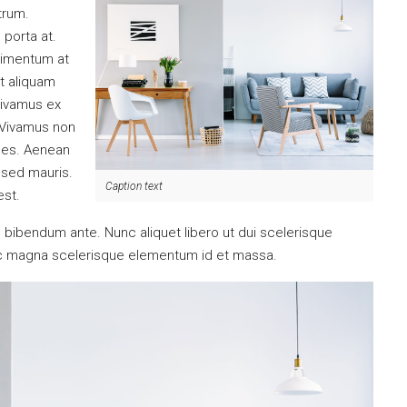
utrum.
 porta at.
dimentum at
et aliquam
Vivamus ex
. Vivamus non
ices. Aenean
 sed mauris.
Caption text
est.
tus bibendum ante. Nunc aliquet libero ut dui scelerisque
nec magna scelerisque elementum id et massa.