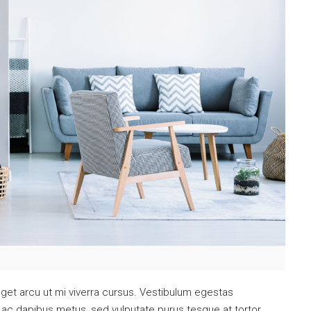
get arcu ut mi viverra cursus. Vestibulum egestas
 ac dapibus metus, sed vulputate purus tesque at tortor