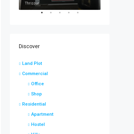
Thrissur
Pimpri Chinchwad Link Road, Gandhipeth, Chinchwad, Pimpri-Chinchwad, Haveli, Pune District, Maharashtra, 411033, India
Discover
Land Plot
Commercial
Office
Shop
Residential
Apartment
Hostel