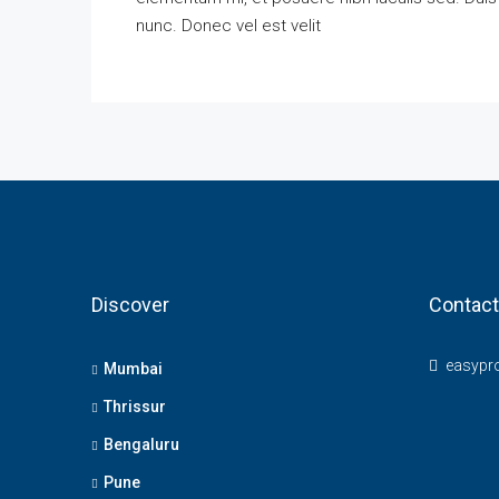
nunc. Donec vel est velit
Discover
Contact
easypr
Mumbai
Thrissur
Bengaluru
Pune