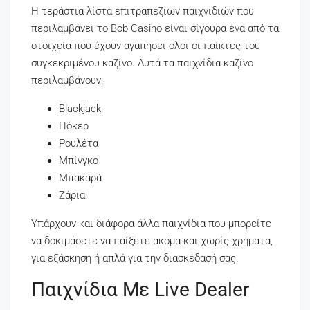
Η τεράστια λίστα επιτραπέζιων παιχνιδιών που
περιλαμβάνει το Bob Casino είναι σίγουρα ένα από τα
στοιχεία που έχουν αγαπήσει όλοι οι παίκτες του
συγκεκριμένου καζίνο. Αυτά τα παιχνίδια καζίνο
περιλαμβάνουν:
Blackjack
Πόκερ
Ρουλέτα
Μπίνγκο
Μπακαρά
Ζάρια
Υπάρχουν και διάφορα άλλα παιχνίδια που μπορείτε
να δοκιμάσετε να παίξετε ακόμα και χωρίς χρήματα,
για εξάσκηση ή απλά για την διασκέδασή σας.
Παιχνίδια Με Live Dealer