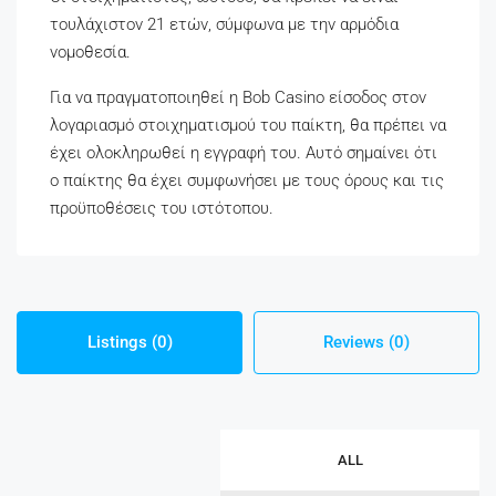
τουλάχιστον 21 ετών, σύμφωνα με την αρμόδια
νομοθεσία.
Για να πραγματοποιηθεί η Bob Casino είσοδος στον
λογαριασμό στοιχηματισμού του παίκτη, θα πρέπει να
έχει ολοκληρωθεί η εγγραφή του. Αυτό σημαίνει ότι
ο παίκτης θα έχει συμφωνήσει με τους όρους και τις
προϋποθέσεις του ιστότοπου.
Listings (0)
Reviews (0)
ALL