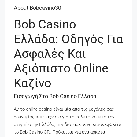
About Bobcasino30
Bob Casino
Ελλάδα: Οδηγός Για
Ασφαλές Και
Αξιόπιστο Online
Καζίνο
Εισαγωγή Στο Bob Casino Ελλάδα
Αν το online casino είναι μία από τις μεγάλες σας
αδυναμίες και ψάχνετε για το καλύτερο αυτή την
στιγμή στην Ελλάδα, μην διστάσετε να επισκεφθείτε
το Bob Casino GR. Πρόκειται για ένα αρκετά