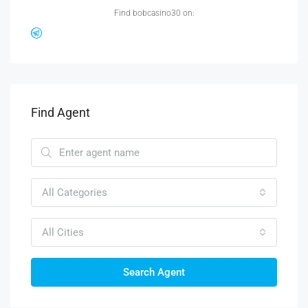
Find bobcasino30 on:
Find Agent
All Categories
All Cities
Search Agent