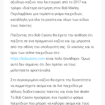
αξιόλογο καζίνο, που λειτουργεί από το 2017 και
τρέφει ιδιαίτερη εκτίμηση στον Bob Marley.
Περιλαμβάνει μια τεράστια γκάμα παιχνιδιών,
κατάλληλη για όλα τα γούστα και όλων των ειδών
τους παίκτες.
Παίζοντας στο Bob Casino θα έχετε την αίσθηση ότι
παίζετε σε ένα πραγματικό καζίνο και όχι μπροστά
από την οθόνη του υπολογιστή σας. Οι κανόνες και οι
όροι των online παιχνιδιών στο
https://bobcasino.com
είναι πολύ ξεκάθαροι. Όμως
αυτό δεν σημαίνει ότι δεν πρέπει να τους
μελετήσετε αρκετά καλά.
Στο συγκεκριμένο καζίνο θα έχετε την δυνατότητα
να συμμετέχετε ακόμα και σε live παιχνίδια με
άλλους διαδικτυακούς παίκτες και έναν live dealer.
Τo Bob Casino προσφέρει ένα τεράστιο φάσμα
παιχνιδιών που μπορεί να καλύψει ακόμα και τους