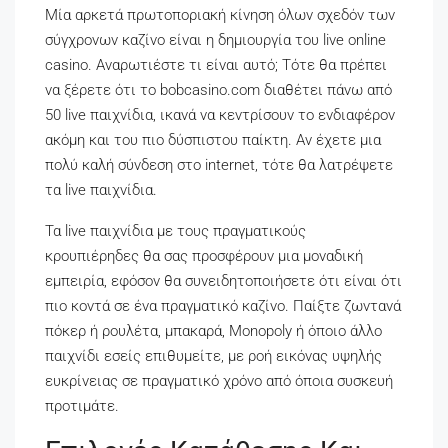
Μία αρκετά πρωτοποριακή κίνηση όλων σχεδόν των
σύγχρονων καζίνο είναι η δημιουργία του live online
casino. Αναρωτιέστε τι είναι αυτό; Τότε θα πρέπει
να ξέρετε ότι το bobcasino.com διαθέτει πάνω από
50 live παιχνίδια, ικανά να κεντρίσουν το ενδιαφέρον
ακόμη και του πιο δύσπιστου παίκτη. Αν έχετε μια
πολύ καλή σύνδεση στο internet, τότε θα λατρέψετε
τα live παιχνίδια.
Τα live παιχνίδια με τους πραγματικούς
κρουπιέρηδες θα σας προσφέρουν μια μοναδική
εμπειρία, εφόσον θα συνειδητοποιήσετε ότι είναι ότι
πιο κοντά σε ένα πραγματικό καζίνο. Παίξτε ζωντανά
πόκερ ή ρουλέτα, μπακαρά, Monopoly ή όποιο άλλο
παιχνίδι εσείς επιθυμείτε, με ροή εικόνας υψηλής
ευκρίνειας σε πραγματικό χρόνο από όποια συσκευή
προτιμάτε.