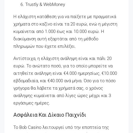
Trustly & WebMoney
Η ελάχιστη κατάθεση για να παίξετε με πραγματικά
χρήματα στο καζίνο είναι τα 20 ευρώ, ενώ η μέγιστη
κυμαίνεται από 1.000 έως και 10.000 ευρώ. Η
διακύμανση αυτή εξαρτάται από τη μέθοδο
πληρωμών που έχετε επιλέξει.
Αντίστοιχα, η ελάχιστη ανάληψη είναι και πάλι 20
ευρώ. Το ανώτατο ποσό, για το οποίο μπορείτε να
αιτηθείτε ανάληψη είναι €4.000 ημερησίως, €10.000
εβδομαδιαία, και €40.000 ανά μήνα. Όσο για το πόσο
γρήγορα θα λάβετε τα χρήματά σας, ο χρόνος
ανάληψης κυμαίνεται από λίγες ώρες μέχρι και 3
εργάσιμες ημέρες.
Ασφάλεια Και Δίκαιο Παιχνίδι
Το Bob Casino λειτουργεί υπό την εποπτεία της